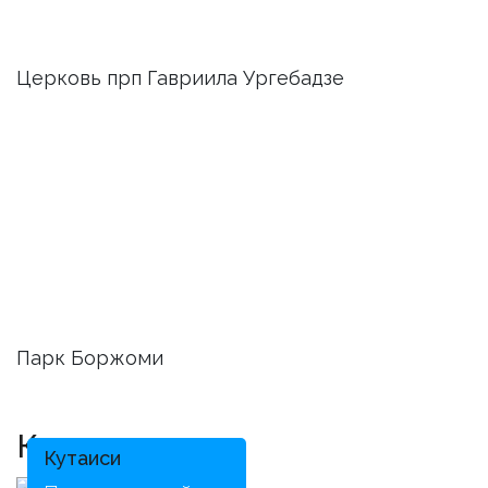
Церковь прп Гавриила Ургебадзе
Парк Боржоми
Кутаиси
Кутаиси