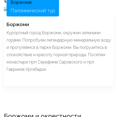
Боржоми
Паломнический тур
Боржоми
Курортный город Боржоми, окружен зелеными
горами. Попробуем легендарную минеральную воду
и прогуляемся в парке Боржоми. Вы погрузитесь в
спокойствие и красоту горной природы. Посетим
монастыри прп Серафима Саровского и прп
Гавриила Ургебадзе.
Боржоми и окрестности