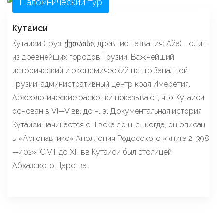
Паломнический тур
Кутаиси
Кутаи́си (груз. ქუთაისი, древние названия: Айа) - один
из древнейших городов Грузии. Важнейший
исторический и экономический центр Западной
Грузии, административный центр края Имеретия.
Археологические раскопки показывают, что Кутаиси
основан в VI—V вв. до н. э. Документальная история
Кутаиси начинается с III века до н. э., когда, он описан
в «Аргонавтике» Аполлония Родосского «книга 2, 398
—402»: С VIII до XIII вв Кутаиси был столицей
Абхазского Царства.