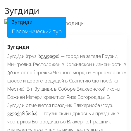
Зугдиди
Зугдиди
Паломнический тур
Зугдиди
Зугди́ди (груз. ზუგდიდი) — город на западе Грузии,
Мингрелия. Расположен в Колхидской низменности, в
30 км от побережья Чёрного моря, на Черноморском
шоссе и дороге, ведущей в Сванетию (до посёлка
Местиа). В г. Зугдиди, в Соборе Влахернской иконы
Божией Матери храниться Риза Богородицы. В
Зугдиди отмечается праздник Влахерноба (груз.
ვლაქერნობა) — грузинский церковный праздник в
честь ризы Богородицы во Влахерне. Праздник
отмечается ежегодно 15 июля, центральные