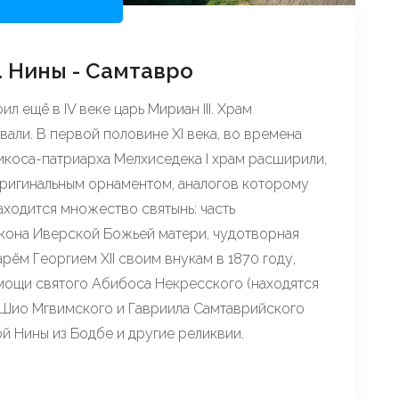
 Нины - Самтавро
л ещё в IV веке царь Мириан III. Храм
али. В первой половине XI века, во времена
ликоса-патриарха Мелхиседека I храм расширили,
оригинальным орнаментом, аналогов которому
аходится множество святынь: часть
кона Иверской Божьей матери, чудотворная
рём Георгием XII своим внукам в 1870 году,
 мощи святого Абибоса Некресского (находятся
х Шио Мгвимского и Гавриила Самтаврийского
той Нины из Бодбе и другие реликвии.