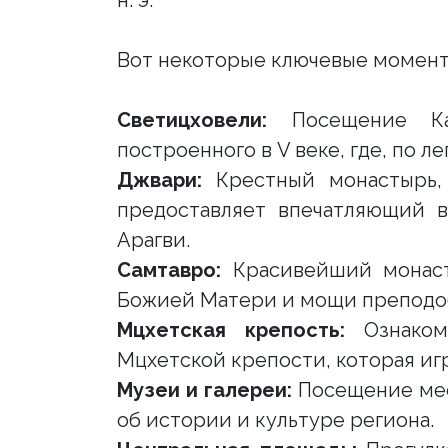
н. э.
Вот некоторые ключевые момент
Светицховели:
Посещение Каф
построенного в V веке, где, по л
Джвари:
Крестный монастырь,
предоставляет впечатляющий 
Арагви.
Самтавро:
Красивейший монасты
Божией Матери и мощи преподобн
Мцхетская крепость:
Ознаком
Мцхетской крепости, которая игр
Музеи и галереи:
Посещение мес
об истории и культуре региона.