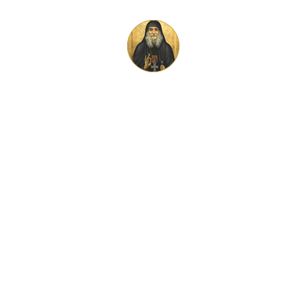
НТАКТ
ический Тур В