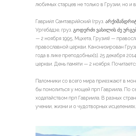
любимых старцев не только в Грузии, но и
Гаврии́л Самтаври́йский (груз. არქიმანდრი
Ургеба́дзе, груз. გოდერძი ვასილის ძე ურგებ
— 2 ноября 1995, Мцхета, Грузия) — правос
православной церкви. Канонизирован Груз
года в лике преподобных[1]. 25 декабря 20
церкви. День памяти — 2 ноября. Почитает
Паломники со всего мира приезжают в мон
бы помолиться у мощей прп Гавриила. По 
ходатайством прп Гавриила. В разных стран
учении, жизни и о чудотворных исцелениях.