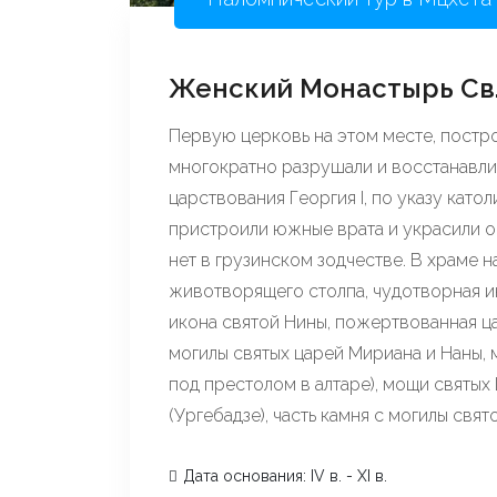
Женский Монастырь Св.
Первую церковь на этом месте, построи
многократно разрушали и восстанавлив
царствования Георгия I, по указу като
пристроили южные врата и украсили 
нет в грузинском зодчестве. В храме н
животворящего столпа, чудотворная и
икона святой Нины, пожертвованная ца
могилы святых царей Мириана и Наны,
под престолом в алтаре), мощи святы
(Ургебадзе), часть камня с могилы свя
Дата основания: IV в. - XI в.