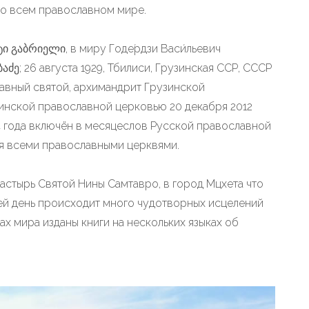
 во всем православном мире.
ტი გაბრიელი, в миру Годе́рдзи Васи́льевич
აძე; 26 августа 1929, Тбилиси, Грузинская ССР, СССР
лавный святой, архимандрит Грузинской
инской православной церковью 20 декабря 2012
14 года включён в месяцеслов Русской православной
ся всеми православными церквями.
астырь Святой Нины Самтавро, в город Мцхета что
сей день происходит много чудотворных исцелений
ах мира изданы книги на нескольких языках об