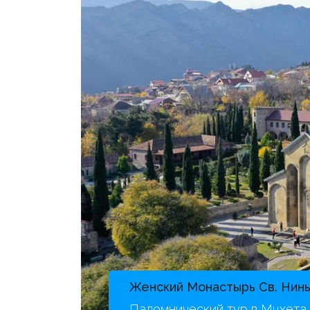
Женский Монастырь Св. Нины
Паломнический тур в Мцхета